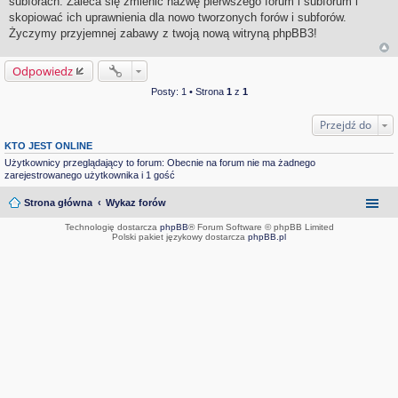
subforach. Zaleca się zmienić nazwę pierwszego forum i subforum i
skopiować ich uprawnienia dla nowo tworzonych forów i subforów.
Życzymy przyjemnej zabawy z twoją nową witryną phpBB3!
Odpowiedz
Posty: 1 • Strona
1
z
1
Przejdź do
KTO JEST ONLINE
Użytkownicy przeglądający to forum: Obecnie na forum nie ma żadnego
zarejestrowanego użytkownika i 1 gość
Strona główna
Wykaz forów
Technologię dostarcza
phpBB
® Forum Software © phpBB Limited
Polski pakiet językowy dostarcza
phpBB.pl