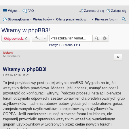
Więcej…
FAQ
Zarejestruj się
Zaloguj się
Strona główna
Wykaz forów
Oferty pracy i osób poszukujących pracy
Pierwsze forum
zu
Witamy w phpBB3!
kaj
Odpowiedz
Posty: 1 • Strona
1
z
1
jobland
Cytuj
Administrator
Witamy w phpBB3!
23 lis 2016, 11:01
P
o
To jest przykładowy post na tej witrynie phpBB3. Wygląda na to, że
s
wszystko działa prawidłowo. Możesz, jeśli chcesz, usunąć ten post i
t
przystąpić do konfiguracji witryny. Podczas procesu instalacji pierwsze
forum otrzymało odpowiedni zestaw uprawnień dla predefiniowanych grup
użytkowników – administratorów, botów, globalnych moderatorów, gości,
zarejestrowanych użytkowników i zarejestrowanych użytkowników
COPPA. Jeśli zamierzasz usunąć pierwsze forum i subforum, nie
zapomnij przydzielić uprawnień wszystkim wcześniej wymienionym
grupom użytkowników w tworzonych przez ciebie nowych forach i