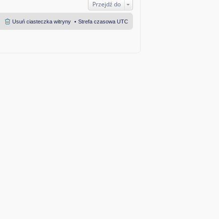
n
Przejdź do
a
j
n
Usuń ciasteczka witryny
Strefa czasowa
UTC
o
w
s
z
y
p
o
s
t