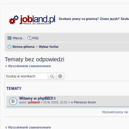
Szukasz pracy za granicą? Znasz język? Szuka
Więcej…
FAQ
Strona główna
Wykaz forów
Tematy bez odpowiedzi
Wyszukiwanie zaawansowane
TEMATY
Witamy w phpBB3!
Z
autor:
jobland
» 23 lis 2016, 11:01 » w
Pierwsze forum
a
ł
ą
Wyświetl posty nie
c
z
n
i
Wyszukiwanie zaawansowane
k