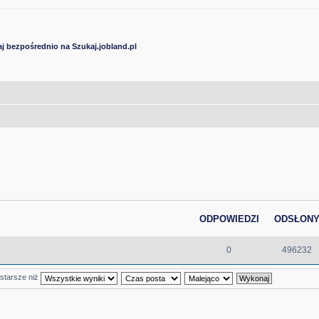
j bezpośrednio na Szukaj.jobland.pl
ODPOWIEDZI
ODSŁON
0
496232
 starsze niż