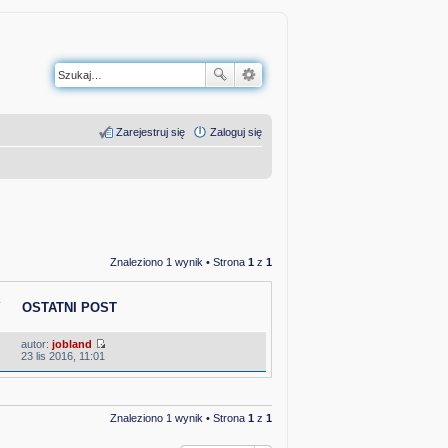
Zarejestruj się
Zaloguj się
Znaleziono 1 wynik • Strona
1
z
1
Y
OSTATNI POST
autor:
jobland
W
23 lis 2016, 11:01
y
ś
w
i
e
Znaleziono 1 wynik • Strona
1
z
1
t
l