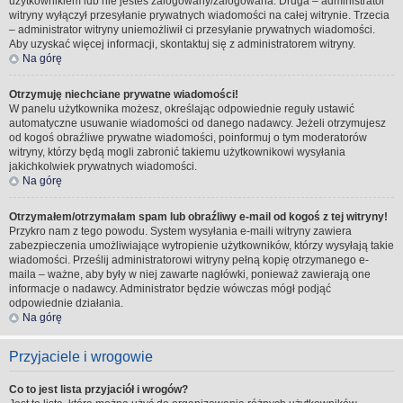
użytkownikiem lub nie jesteś zalogowany/zalogowana. Druga – administrator
witryny wyłączył przesyłanie prywatnych wiadomości na całej witrynie. Trzecia
– administrator witryny uniemożliwił ci przesyłanie prywatnych wiadomości.
Aby uzyskać więcej informacji, skontaktuj się z administratorem witryny.
Na górę
Otrzymuję niechciane prywatne wiadomości!
W panelu użytkownika możesz, określając odpowiednie reguły ustawić
automatyczne usuwanie wiadomości od danego nadawcy. Jeżeli otrzymujesz
od kogoś obraźliwe prywatne wiadomości, poinformuj o tym moderatorów
witryny, którzy będą mogli zabronić takiemu użytkownikowi wysyłania
jakichkolwiek prywatnych wiadomości.
Na górę
Otrzymałem/otrzymałam spam lub obraźliwy e-mail od kogoś z tej witryny!
Przykro nam z tego powodu. System wysyłania e-maili witryny zawiera
zabezpieczenia umożliwiające wytropienie użytkowników, którzy wysyłają takie
wiadomości. Prześlij administratorowi witryny pełną kopię otrzymanego e-
maila – ważne, aby były w niej zawarte nagłówki, ponieważ zawierają one
informacje o nadawcy. Administrator będzie wówczas mógł podjąć
odpowiednie działania.
Na górę
Przyjaciele i wrogowie
Co to jest lista przyjaciół i wrogów?