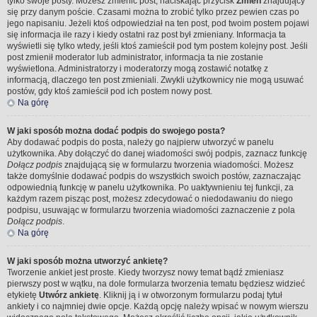
tylko swoje posty. Możesz zmienić post, naciskając przycisk
Zmień
znajdujący
się przy danym poście. Czasami można to zrobić tylko przez pewien czas po
jego napisaniu. Jeżeli ktoś odpowiedział na ten post, pod twoim postem pojawi
się informacja ile razy i kiedy ostatni raz post był zmieniany. Informacja ta
wyświetli się tylko wtedy, jeśli ktoś zamieścił pod tym postem kolejny post. Jeśli
post zmienił moderator lub administrator, informacja ta nie zostanie
wyświetlona. Administratorzy i moderatorzy mogą zostawić notatkę z
informacją, dlaczego ten post zmieniali. Zwykli użytkownicy nie mogą usuwać
postów, gdy ktoś zamieścił pod ich postem nowy post.
Na górę
W jaki sposób można dodać podpis do swojego posta?
Aby dodawać podpis do posta, należy go najpierw utworzyć w panelu
użytkownika. Aby dołączyć do danej wiadomości swój podpis, zaznacz funkcję
Dołącz podpis
znajdującą się w formularzu tworzenia wiadomości. Możesz
także domyślnie dodawać podpis do wszystkich swoich postów, zaznaczając
odpowiednią funkcję w panelu użytkownika. Po uaktywnieniu tej funkcji, za
każdym razem pisząc post, możesz zdecydować o niedodawaniu do niego
podpisu, usuwając w formularzu tworzenia wiadomości zaznaczenie z pola
Dołącz podpis
.
Na górę
W jaki sposób można utworzyć ankietę?
Tworzenie ankiet jest proste. Kiedy tworzysz nowy temat bądź zmieniasz
pierwszy post w wątku, na dole formularza tworzenia tematu będziesz widzieć
etykietę
Utwórz ankietę
. Kliknij ją i w otworzonym formularzu podaj tytuł
ankiety i co najmniej dwie opcje. Każdą opcję należy wpisać w nowym wierszu