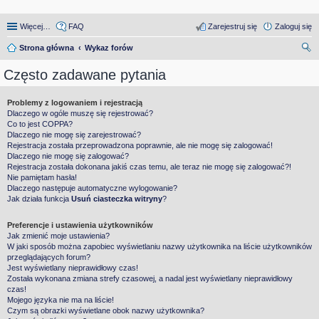
Więcej…
FAQ
Zarejestruj się
Zaloguj się
Strona główna
Wykaz forów
zu
Często zadawane pytania
kaj
Problemy z logowaniem i rejestracją
Dlaczego w ogóle muszę się rejestrować?
Co to jest COPPA?
Dlaczego nie mogę się zarejestrować?
Rejestracja została przeprowadzona poprawnie, ale nie mogę się zalogować!
Dlaczego nie mogę się zalogować?
Rejestracja została dokonana jakiś czas temu, ale teraz nie mogę się zalogować?!
Nie pamiętam hasła!
Dlaczego następuje automatyczne wylogowanie?
Jak działa funkcja
Usuń ciasteczka witryny
?
Preferencje i ustawienia użytkowników
Jak zmienić moje ustawienia?
W jaki sposób można zapobiec wyświetlaniu nazwy użytkownika na liście użytkowników
przeglądających forum?
Jest wyświetlany nieprawidłowy czas!
Została wykonana zmiana strefy czasowej, a nadal jest wyświetlany nieprawidłowy
czas!
Mojego języka nie ma na liście!
Czym są obrazki wyświetlane obok nazwy użytkownika?