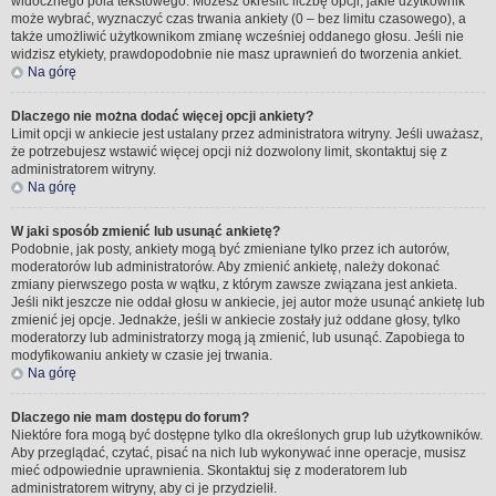
widocznego pola tekstowego. Możesz określić liczbę opcji, jakie użytkownik
może wybrać, wyznaczyć czas trwania ankiety (0 – bez limitu czasowego), a
także umożliwić użytkownikom zmianę wcześniej oddanego głosu. Jeśli nie
widzisz etykiety, prawdopodobnie nie masz uprawnień do tworzenia ankiet.
Na górę
Dlaczego nie można dodać więcej opcji ankiety?
Limit opcji w ankiecie jest ustalany przez administratora witryny. Jeśli uważasz,
że potrzebujesz wstawić więcej opcji niż dozwolony limit, skontaktuj się z
administratorem witryny.
Na górę
W jaki sposób zmienić lub usunąć ankietę?
Podobnie, jak posty, ankiety mogą być zmieniane tylko przez ich autorów,
moderatorów lub administratorów. Aby zmienić ankietę, należy dokonać
zmiany pierwszego posta w wątku, z którym zawsze związana jest ankieta.
Jeśli nikt jeszcze nie oddał głosu w ankiecie, jej autor może usunąć ankietę lub
zmienić jej opcje. Jednakże, jeśli w ankiecie zostały już oddane głosy, tylko
moderatorzy lub administratorzy mogą ją zmienić, lub usunąć. Zapobiega to
modyfikowaniu ankiety w czasie jej trwania.
Na górę
Dlaczego nie mam dostępu do forum?
Niektóre fora mogą być dostępne tylko dla określonych grup lub użytkowników.
Aby przeglądać, czytać, pisać na nich lub wykonywać inne operacje, musisz
mieć odpowiednie uprawnienia. Skontaktuj się z moderatorem lub
administratorem witryny, aby ci je przydzielił.