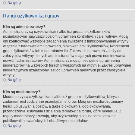
Na górę
Rangi użytkownika i grupy
Kim są administratorzy?
Administratorzy są użytkownikami albo też grupami użytkowników
posiadającymi najwyższy poziom uprawnień kontrolnych całej witryny. Mogą
oni kontrolować wszystkie zagadnienia związane z funkcjonowaniem witryny
włącznie z nadawaniem uprawnień, blokowaniem użytkowników, tworzeniem
grup użytkowników lub moderatorów itp. Zakres ich uprawnień zależy od
założyciela witryny i innych administratorów mających prawo nominowania
nowych administratorów. Administratorzy mogą mieć pełne uprawnienia
moderatorów na wszystkich forach utworzonych na witrynie. Zakres uprawnień
moderacyjnych uzależniony jest od uprawnień nadanych przez założyciela
witryny.
Na górę
Kim są moderatorzy?
Moderatorzy są użytkownikami albo też grupami użytkowników, których
zadaniem jest codzienne przeglądanie forów. Mają oni możliwość zmiany
treści lub usuwania postów, a także blokowania, odblokowywania,
przenoszenia, usuwania i dzielenia tematów na forum, które moderują. Z
reguły moderatorzy czuwają, aby użytkownicy pisali na temat oraz nie
publikowali niewłaściwych i obraźliwych materiałów.
Na górę