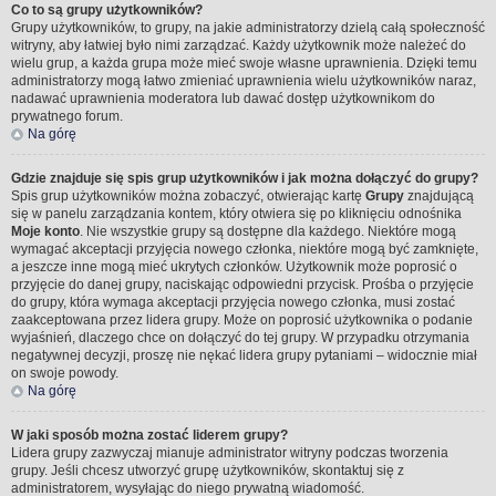
Co to są grupy użytkowników?
Grupy użytkowników, to grupy, na jakie administratorzy dzielą całą społeczność
witryny, aby łatwiej było nimi zarządzać. Każdy użytkownik może należeć do
wielu grup, a każda grupa może mieć swoje własne uprawnienia. Dzięki temu
administratorzy mogą łatwo zmieniać uprawnienia wielu użytkowników naraz,
nadawać uprawnienia moderatora lub dawać dostęp użytkownikom do
prywatnego forum.
Na górę
Gdzie znajduje się spis grup użytkowników i jak można dołączyć do grupy?
Spis grup użytkowników można zobaczyć, otwierając kartę
Grupy
znajdującą
się w panelu zarządzania kontem, który otwiera się po kliknięciu odnośnika
Moje konto
. Nie wszystkie grupy są dostępne dla każdego. Niektóre mogą
wymagać akceptacji przyjęcia nowego członka, niektóre mogą być zamknięte,
a jeszcze inne mogą mieć ukrytych członków. Użytkownik może poprosić o
przyjęcie do danej grupy, naciskając odpowiedni przycisk. Prośba o przyjęcie
do grupy, która wymaga akceptacji przyjęcia nowego członka, musi zostać
zaakceptowana przez lidera grupy. Może on poprosić użytkownika o podanie
wyjaśnień, dlaczego chce on dołączyć do tej grupy. W przypadku otrzymania
negatywnej decyzji, proszę nie nękać lidera grupy pytaniami – widocznie miał
on swoje powody.
Na górę
W jaki sposób można zostać liderem grupy?
Lidera grupy zazwyczaj mianuje administrator witryny podczas tworzenia
grupy. Jeśli chcesz utworzyć grupę użytkowników, skontaktuj się z
administratorem, wysyłając do niego prywatną wiadomość.