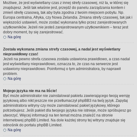
Możliwe, że jest wyświetlany czas z innej strefy czasowej, niż ta, w której się
znajdujesz. Jeśli tak właśnie jest, przejdź do panelu zarządzania kontem i
zmień strefę czasową, tak aby była zgodna z twoim miejscem pobytu. Np.
Europa centralna, Afryka, czy Nowa Zelandia. Zmiana strefy czasowej, tak jak i
większości ustawień, może zostać wykonana tylko przez zarejestrowanych
użytkowników. Jeżeli nie jesteś zarejestrowanym użytkownikiem – teraz jest
dobry moment, by się zarejestrować.
Na górę
Została wykonana zmiana strefy czasowej, a nadal jest wyświetlany
nieprawidłowy czas!
Jeżeli na pewno strefa czasowa została ustawiona prawidłowo, a czas nadal
jest wyświetlany nieprawidłowo, oznacza to, że czas na serwerze jest
ustawiony nieprawidłowo. Poinformuj o tym administratora, by naprawił
problem.
Na górę
Mojego języka nie ma na liście!
Być może administrator nie zainstalował pakietu zawierającego twoją wersję
językową albo nikt jeszcze nie przetłumaczył phpBB3 na twój język. Zapytaj
administratora witryny czy może zainstalować pakiet językowy, którego
potrzebujesz. Jeśli pakiet dla twojego języka nie istnieje, może spróbujesz go
utworzyć. Więcej informacji na ten temat można znaleźć na stronie
internetowej phpBB Limited. Na dole każdej strony tej witryny znajduje się
odnośnik do portalu phpBB Limited.
Na górę