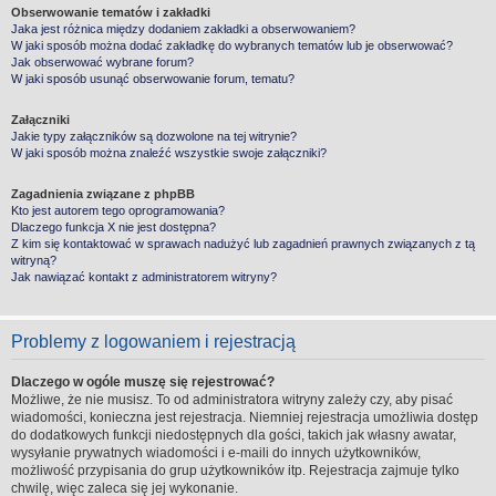
Obserwowanie tematów i zakładki
Jaka jest różnica między dodaniem zakładki a obserwowaniem?
W jaki sposób można dodać zakładkę do wybranych tematów lub je obserwować?
Jak obserwować wybrane forum?
W jaki sposób usunąć obserwowanie forum, tematu?
Załączniki
Jakie typy załączników są dozwolone na tej witrynie?
W jaki sposób można znaleźć wszystkie swoje załączniki?
Zagadnienia związane z phpBB
Kto jest autorem tego oprogramowania?
Dlaczego funkcja X nie jest dostępna?
Z kim się kontaktować w sprawach nadużyć lub zagadnień prawnych związanych z tą
witryną?
Jak nawiązać kontakt z administratorem witryny?
Problemy z logowaniem i rejestracją
Dlaczego w ogóle muszę się rejestrować?
Możliwe, że nie musisz. To od administratora witryny zależy czy, aby pisać
wiadomości, konieczna jest rejestracja. Niemniej rejestracja umożliwia dostęp
do dodatkowych funkcji niedostępnych dla gości, takich jak własny awatar,
wysyłanie prywatnych wiadomości i e-maili do innych użytkowników,
możliwość przypisania do grup użytkowników itp. Rejestracja zajmuje tylko
chwilę, więc zaleca się jej wykonanie.