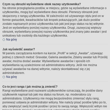
Czym są obrazki wyświetlane obok nazwy użytkownika?
Na stronie przeglądania postów, w miejscu, gdzie są wyświetlane informacje o
użytkowniku, mogą być wyświetlane dwa obrazki. Pierwszy obrazek jest
skojarzony z rangą użytkownika. W zależności od używanego stylu jest on w
formie gwiazdek, kwadracików lub kropek pokazujących, jak dużo postów
zostało napisanych przez użytkownika lub jaki jest jego status na tej witrynie.
Jest on wyświetlany poniżej nazwy użytkownika. Drugi, zazwyczaj większy
obrazek, wyświetlany powyżej nazwy użytkownika jest znany jako awatar i jest
unikatowy lub osobisty dla każdego użytkownika.
Na górę
Jak wyświetlić awatar?
W panelu zarządzania kontem na karcie „Profil” w sekcji „Awatar”, używając
jednej z czterech metod: Gravatar, Galeria awatarów, Zdalny awatar lub Prześlij
awatar, można dodać awatar. Wyświetlanie awatarów i sposób ich
wyświetlania są uzależnione od administratora witryny. Jeśli nie można
używać awatarów na danej witrynie, należy skontaktować się z jej
administratorem.
Na górę
Co to jest ranga i jak można ją zmienić?
Rangi wyświetlane pod nazwami użytkowników oznaczają, ile postów dany
użytkownik napisał lub jaki ma status na forum, np. moderatora czy
administratora. Użytkownicy nie mogą bezpośrednio zmieniać stylu rang,
ponieważ ustawia je administrator witryny. Nie należy pisać postów tylko po to,
aby zwiększyć swój licznik postów i przez to swoją rangę. Większość witryn nie