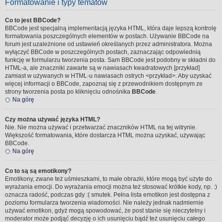
Formatowanie i typy tematów
Co to jest BBCode?
BBCode jest specjalną implementacją języka HTML, która daje lepszą kontrolę
formatowania poszczególnych elementów w postach. Używanie BBCode na
forum jest uzależnione od ustawień określanych przez administratora. Można
wyłączyć BBCode w poszczególnych postach, zaznaczając odpowiednią
funkcję w formularzu tworzenia posta. Sam BBCode jest podobny w składni do
HTML-a, ale znaczniki zawarte są w nawiasach kwadratowych [przykład]
zamiast w używanych w HTML-u nawiasach ostrych <przykład>. Aby uzyskać
więcej informacji o BBCode, zapoznaj się z przewodnikiem dostępnym ze
strony tworzenia posta po kliknięciu odnośnika
BBCode
.
Na górę
Czy można używać języka HTML?
Nie. Nie można używać i przetwarzać znaczników HTML na tej witrynie.
Większość formatowania, które dostarcza HTML można uzyskać, używając
BBCode.
Na górę
Co to są są emotikony?
Emotikony, zwane też uśmieszkami, to małe obrazki, które mogą być użyte do
wyrażania emocji. Do wyrażania emocji można też stosować krótkie kody, np. :)
oznacza radość, podczas gdy :( smutek. Pełna lista emotikon jest dostępna z
poziomu formularza tworzenia wiadomości. Nie należy jednak nadmiernie
używać emotikon, gdyż mogą spowodować, że post stanie się nieczytelny i
moderator może podjąć decyzję o ich usunięciu bądź też usunięciu całego