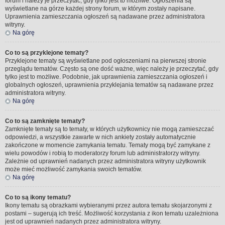
forum i należy je przeczytać, gdy tylko jest to możliwe. Ogłoszenia są
wyświetlane na górze każdej strony forum, w którym zostały napisane.
Uprawnienia zamieszczania ogłoszeń są nadawane przez administratora
witryny.
Na górę
Co to są przyklejone tematy?
Przyklejone tematy są wyświetlane pod ogłoszeniami na pierwszej stronie
przeglądu tematów. Często są one dość ważne, więc należy je przeczytać, gdy
tylko jest to możliwe. Podobnie, jak uprawnienia zamieszczania ogłoszeń i
globalnych ogłoszeń, uprawnienia przyklejania tematów są nadawane przez
administratora witryny.
Na górę
Co to są zamknięte tematy?
Zamknięte tematy są to tematy, w których użytkownicy nie mogą zamieszczać
odpowiedzi, a wszystkie zawarte w nich ankiety zostały automatycznie
zakończone w momencie zamykania tematu. Tematy mogą być zamykane z
wielu powodów i robią to moderatorzy forum lub administratorzy witryny.
Zależnie od uprawnień nadanych przez administratora witryny użytkownik
może mieć możliwość zamykania swoich tematów.
Na górę
Co to są ikony tematu?
Ikony tematu są obrazkami wybieranymi przez autora tematu skojarzonymi z
postami – sugerują ich treść. Możliwość korzystania z ikon tematu uzależniona
jest od uprawnień nadanych przez administratora witryny.