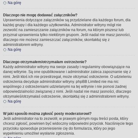
Na górę
Dlaczego nie mogę dodawać załączników?
Uprawnienia dotyczące załączników są przydzielane dla każdego forum, dla
każdej grupy i dla każdego użytkownika. Administrator witryny mógł nie
zezwolić na zamieszczanie załączników na forum, na którym piszesz lub
przyznał uprawnienia tylko niektórym grupom. Jeśli nadal nie masz jasności,
dlaczego nie możesz zamieszczać załączników, skontaktuj się z
administratorem witryny.
Na górę
Dlaczego otrzymałem/otrzymałam ostrzeżenie?
Każdy administrator witryny ma swoje zasady i regulaminy obowiązujące na
danej witrynie. Są one opublikowane i administrator zaleca zapoznanie się z
nimi. Jeśli ktoś ich nie przestrzegał, może otrzymać ostrzeżenie. O udzieleniu
ostrzeżenia decyduje administrator witryny. phpBB Limited nie ma nic
wspólnego z ostrzeżeniami udzielanymi na tej witrynie i nie ponosi żadnej
odpowiedzialności związanej z nimi. Jeśli nadal nie masz jasności, dlaczego
otrzymałeś/otrzymałaś ostrzeżenie, skontaktuj się z administratorem witryny.
Na górę
W jaki sposób można zgłosić posty moderatorowi?
Jeśli administrator na to zezwolił, w prawym górnym rogu treści posta, który
chcesz zgłosić, powinien być widoczny odpowiedni przycisk. Naciśnięcie tego
przycisku spowoduje przeniesienie cię do formularza, który po jego
wypełnieniu umożliwi wysłanie zgłoszenia.