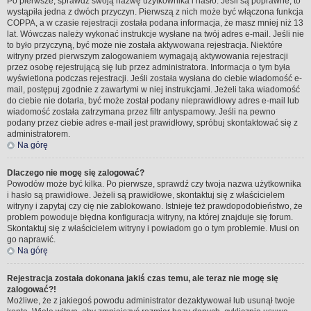
Po pierwsze, sprawdź swoją nazwę użytkownika i hasło. Jeśli są poprawne, to
wystąpiła jedna z dwóch przyczyn. Pierwszą z nich może być włączona funkcja
COPPA, a w czasie rejestracji została podana informacja, że masz mniej niż 13
lat. Wówczas należy wykonać instrukcje wysłane na twój adres e-mail. Jeśli nie
to było przyczyną, być może nie została aktywowana rejestracja. Niektóre
witryny przed pierwszym zalogowaniem wymagają aktywowania rejestracji
przez osobę rejestrującą się lub przez administratora. Informacja o tym była
wyświetlona podczas rejestracji. Jeśli została wysłana do ciebie wiadomość e-
mail, postępuj zgodnie z zawartymi w niej instrukcjami. Jeżeli taka wiadomość
do ciebie nie dotarła, być może został podany nieprawidłowy adres e-mail lub
wiadomość została zatrzymana przez filtr antyspamowy. Jeśli na pewno
podany przez ciebie adres e-mail jest prawidłowy, spróbuj skontaktować się z
administratorem.
Na górę
Dlaczego nie mogę się zalogować?
Powodów może być kilka. Po pierwsze, sprawdź czy twoja nazwa użytkownika
i hasło są prawidłowe. Jeżeli są prawidłowe, skontaktuj się z właścicielem
witryny i zapytaj czy cię nie zablokowano. Istnieje też prawdopodobieństwo, że
problem powoduje błędna konfiguracja witryny, na której znajduje się forum.
Skontaktuj się z właścicielem witryny i powiadom go o tym problemie. Musi on
go naprawić.
Na górę
Rejestracja została dokonana jakiś czas temu, ale teraz nie mogę się
zalogować?!
Możliwe, że z jakiegoś powodu administrator dezaktywował lub usunął twoje